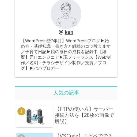
ken
【WordPress歴7年目】WordPressブログ▶︎始
め方・基礎知識・書き方と継続のコツ教えます
／子育て日記▶娘の毎日の成長を記録中【経
歴】元ITエンジニア▶︎現フリーランス【Web制
作／名刺・チラシデザイン制作／投資／ブロ
グ】▶︎パパブロガー
人気の記事
【FTPの使い方】サーバー
接続方法を【28枚の画像で
解説】
【VSCode】コピペででき