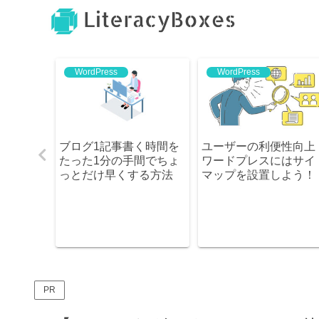
WordPress
WordPress
ブログ1記事書く時間を
ユーザーの利便性向上！
Ma
たった1分の手間でちょ
ワードプレスにはサイト
【
っとだけ早くする方法
マップを設置しよう！
(
ど
PR