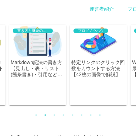
運営者紹介
ブ
書き方と継続のコツ
ブログノウハウ
ブログノ
rkdown記法の書き方
特定リンクのクリック回
WordPr
見出し・表・リスト
数をカウントする方法
最初にや
箇条書き)・引用などな
【42枚の画像で解説】
【全4項
】