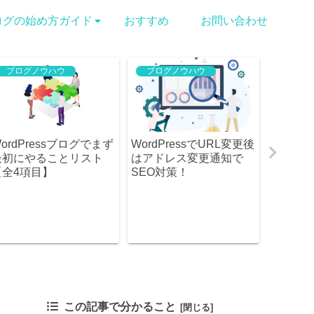
ログの始め方ガイド
おすすめ
お問い合わせ
ウハウ
ブログノウハウ
ブログ初心者ガイド
essブログでまず
WordPressでURL変更後
出会い系ツール
ることリスト
はアドレス変更通知で
と成功体験！頻
目】
SEO対策！
キーワードを活
この記事で分かること