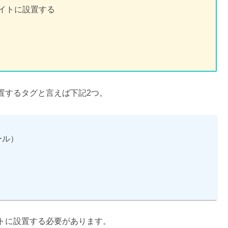
イトに設置する
置するタグと言えば下記2つ。
ール）
）
トに設置する必要があります。