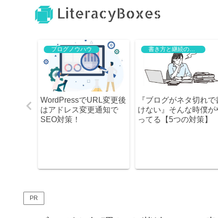
ブログノウハウ
書き方と継続のコツ
独自ドメ
WordPressでURL変更後
『ブログがネタ切れで
ることは
はアドレス変更通知で
けない』そんな時僕が
ス作成】
SEO対策！
ってる【5つの対策】
PR