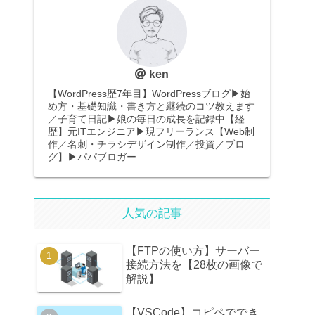
ken
【WordPress歴7年目】WordPressブログ▶︎始
め方・基礎知識・書き方と継続のコツ教えます
／子育て日記▶娘の毎日の成長を記録中【経
歴】元ITエンジニア▶︎現フリーランス【Web制
作／名刺・チラシデザイン制作／投資／ブロ
グ】▶︎パパブロガー
人気の記事
【FTPの使い方】サーバー
接続方法を【28枚の画像で
解説】
【VSCode】コピペででき