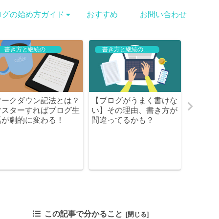
ログの始め方ガイド
おすすめ
お問い合わせ
書き方と継続のコツ
書き方と継続のコツ
マークダウン記法とは？
【ブログがうまく書けな
出会い
マスターすればブログ生
い】その理由、書き方が
と成功
活が劇的に変わる！
間違ってるかも？
キーワ
この記事で分かること