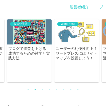
運営者紹介
ブ
収益化手法
WordPress
書
ブログで収益を上げる！
ユーザーの利便性向上！
や
成功するための哲学と実
ワードプレスにはサイト
践方法
マップを設置しよう！