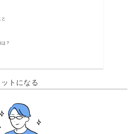
く
こと
？
数は？
リットになる