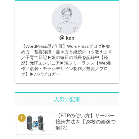
ken
【WordPress歴7年目】WordPressブログ▶︎始
め方・基礎知識・書き方と継続のコツ教えます
／子育て日記▶娘の毎日の成長を記録中【経
歴】元ITエンジニア▶︎現フリーランス【Web制
作／名刺・チラシデザイン制作／投資／ブロ
グ】▶︎パパブロガー
人気の記事
【FTPの使い方】サーバー
接続方法を【28枚の画像で
解説】