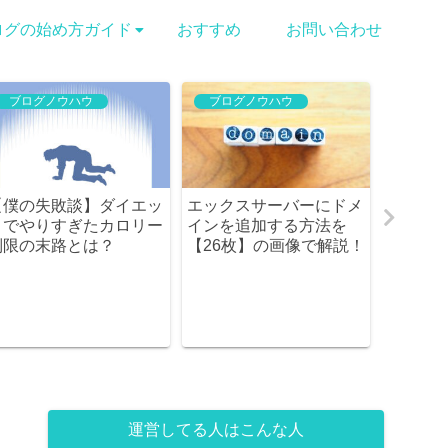
ログの始め方ガイド
おすすめ
お問い合わせ
ブログノウハウ
ブログノウハウ
【僕の失敗談】ダイエッ
エックスサーバーにドメ
『ブロ
トでやりすぎたカロリー
インを追加する方法を
けない
制限の末路とは？
【26枚】の画像で解説！
ってる【
運営してる人はこんな人