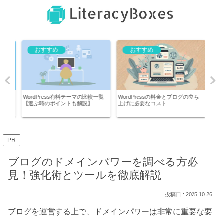
おすすめ
おすすめ
nk
WordPress有料テーマの比較一覧
WordPressの料金とブログの立ち
Wo
【選ぶ時のポイントも解説】
上げに必要なコスト
使っ
PR
ブログのドメインパワーを調べる方必
見！強化術とツールを徹底解説
2025.10.26
ブログを運営する上で、ドメインパワーは非常に重要な要