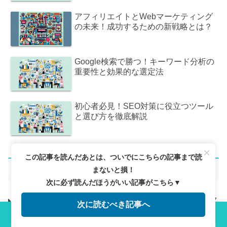
アフィリエイトとWebマーケティング
の未来！成功するための新戦略とは？
Google検索で勝つ！キーワード分析の
重要性と効果的な選定法
初心者必見！SEO対策に役立つツール
と選び方を徹底解説
×
この記事を読んだあとは、ついでにこちらの記事まで読
カテゴリで探す
まないと損！
次に必ず読んだほうがいい記事がこちら▼
SEO戦略
57
次に読むべき記事へ
メニュー
ホーム
検索
トップ
サイドバー
SNS活用
1