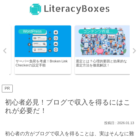
WordPress
コンテンツ作成テクニック
的
サーバー負荷を考慮！Broken Link
選定とは？心理的要因と効果的な
リダ
き
Checkerの設定手順
選定方法を徹底解説！
な状
説！
PR
初心者必見！ブログで収入を得るにはこ
れが必要だ！
2026.01.13
初心者の方がブログで収入を得ることは、実はそんなに難