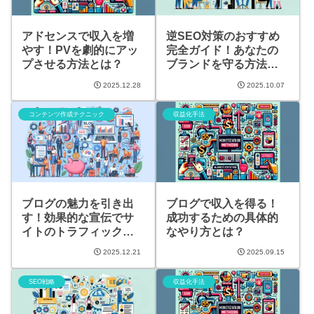
アドセンスで収入を増
逆SEO対策のおすすめ
やす！PVを劇的にアッ
完全ガイド！あなたの
プさせる方法とは？
ブランドを守る方法と
は？
2025.12.28
2025.10.07
コンテンツ作成テクニック
収益化手法
ブログの魅力を引き出
ブログで収入を得る！
す！効果的な宣伝でサ
成功するための具体的
イトのトラフィックを
なやり方とは？
増やす方法
2025.12.21
2025.09.15
SEO戦略
収益化手法